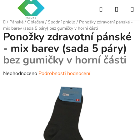
Přejít
Hledat
NÁKUP
na
obsah
KOŠÍK
Domů
/
Pánské
/
Oblečení
/
Spodní prádlo
/
Ponožky zdravotní pánské -
mix barev (sada 5 páry)
bez gumičky v horní části
Ponožky zdravotní pánské
- mix barev (sada 5 páry)
bez gumičky v horní části
Průměrné
Neohodnoceno
Podrobnosti hodnocení
hodnocení
produktu
je
0,0
z
5
hvězdiček.