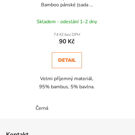
Bamboo pánské (sada 3
páry)
Skladem - odeslání 1-2 dny
74 Kč bez DPH
90 Kč
DETAIL
Velmi příjemný materiál,
95% bambus, 5% bavlna.
Černá
Z
á
Kontakt