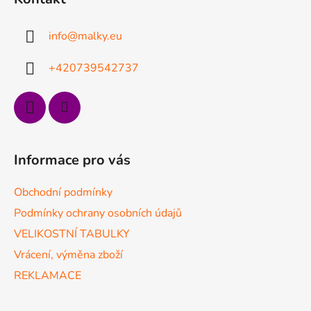
p
a
info
@
malky.eu
t
í
+420739542737
Informace pro vás
Obchodní podmínky
Podmínky ochrany osobních údajů
VELIKOSTNÍ TABULKY
Vrácení, výměna zboží
REKLAMACE