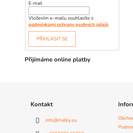
E-mail
Vložením e-mailu souhlasíte s
podmínkami ochrany osobních údajů
PŘIHLÁSIT SE
Přijímáme online platby
Z
á
Kontakt
Infor
p
a
Obchod
info
@
malky.eu
t
Podmín
í