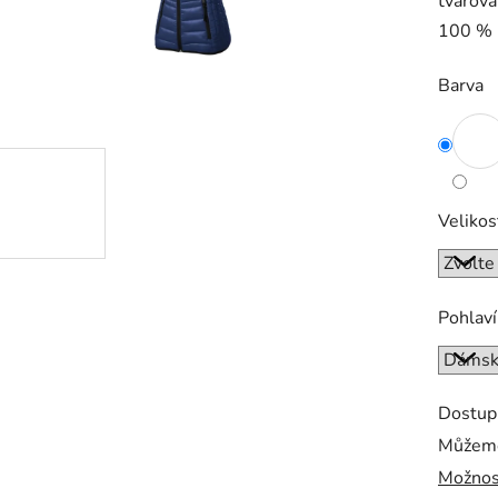
tvarova
0,0
100 % 
z
5
Barva
hvězdič
Velikos
Pohlaví
Dostup
Můžeme
Možnos