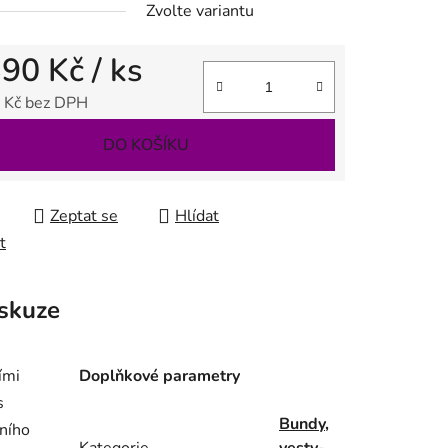
Zvolte variantu
390 Kč
/ ks
 Kč bez DPH
 cena:
DO KOŠÍKU
Zeptat se
Hlídat
t
skuze
ími
Doplňkové parametry
s
Bundy,
dního