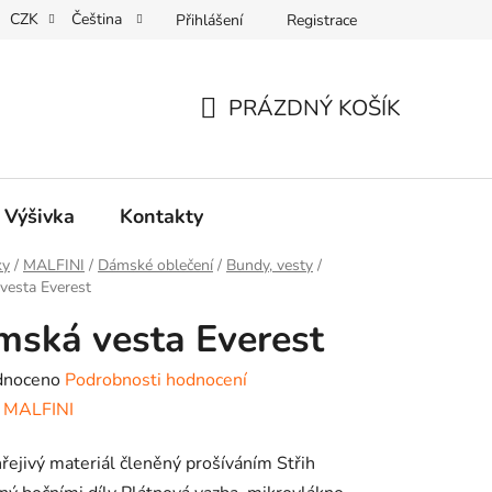
CZK
Čeština
Přihlášení
Registrace
REKLAMACE
PRÁZDNÝ KOŠÍK
NÁKUPNÍ
KOŠÍK
, Výšivka
Kontakty
ky
/
MALFINI
/
Dámské oblečení
/
Bundy, vesty
/
vesta Everest
ská vesta Everest
né
dnoceno
Podrobnosti hodnocení
ení
:
MALFINI
tu
řejivý materiál členěný prošíváním Střih