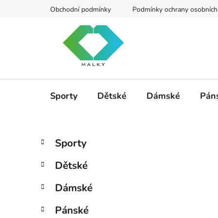
Přejít
Obchodní podmínky
Podmínky ochrany osobních
na
obsah
Sporty
Dětské
Dámské
Pán
P
K
Přeskočit
Sporty
a
kategorie
o
t
s
Dětské
e
t
g
r
Dámské
o
a
r
Pánské
i
n