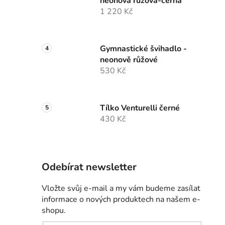
neonová růžová-černá
1 220 Kč
Gymnastické švihadlo -
neonově růžové
530 Kč
Tílko Venturelli černé
430 Kč
Odebírat newsletter
Vložte svůj e-mail a my vám budeme zasílat
informace o nových produktech na našem e-
shopu.