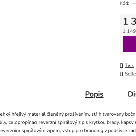
Kód:
1 
1 149
Měrná
Tisk
Sdíle
Popis
Di
lehký hřejivý materiál členěný prošíváním, střih tvarovaný bočn
díly, celopropínací reverzní spirálový zip s krytkou brady, kapsy 
reverzním spirálovým zipem, vstup pro branding v podšívce za