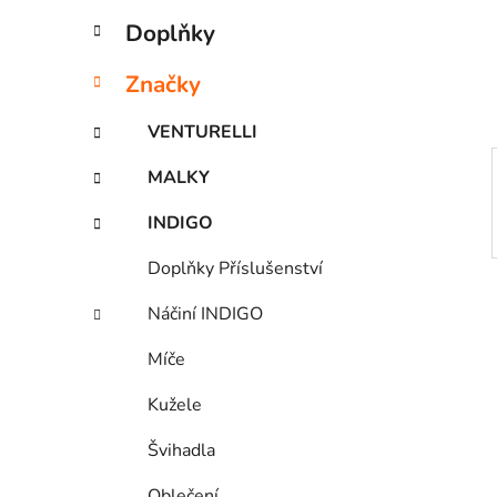
e
n
Doplňky
í
p
Značky
a
n
VENTURELLI
e
MALKY
l
INDIGO
Doplňky Příslušenství
Náčiní INDIGO
Míče
Kužele
Švihadla
Oblečení