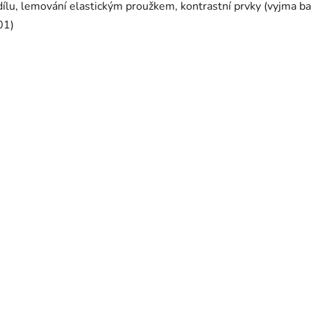
dílu, lemování elastickým proužkem, kontrastní prvky (vyjma b
01)