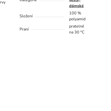
Kategorie
vesty-
arvy
dámské
100 %
Složení
polyamid
pratelné
Praní
na 30 °C