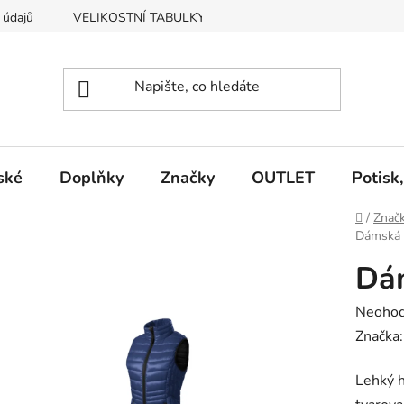
 údajů
VELIKOSTNÍ TABULKY
Vrácení, výměna zboží
ské
Doplňky
Značky
OUTLET
Potisk
Domů
/
Znač
Dámská 
Dám
Průměr
Neoho
hodnoc
Značka
produk
Lehký h
je