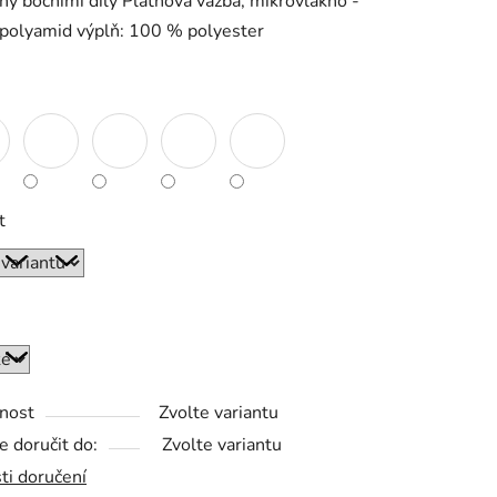
ný bočními díly Plátnová vazba, mikrovlákno -
polyamid výplň: 100 % polyester
ek.
t
nost
Zvolte variantu
 doručit do:
Zvolte variantu
ti doručení