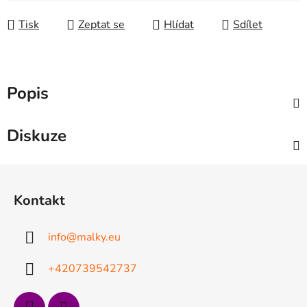
Tisk
Zeptat se
Hlídat
Sdílet
Popis
Diskuze
Z
á
Kontakt
p
a
info
@
malky.eu
t
í
+420739542737