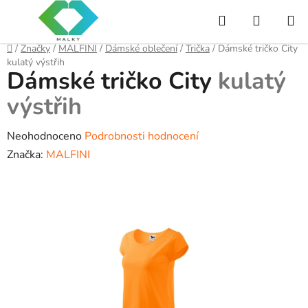
Přejít
Hledat
NÁKUP
na
obsah
KOŠÍK
Domů
/
Značky
/
MALFINI
/
Dámské oblečení
/
Trička
/
Dámské tričko City
kulatý výstřih
Dámské tričko City
kulatý
výstřih
Průměrné
Neohodnoceno
Podrobnosti hodnocení
hodnocení
Značka:
MALFINI
produktu
je
0,0
z
5
hvězdiček.