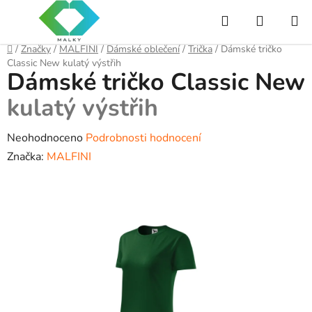
Přejít
Hledat
NÁKUP
na
obsah
KOŠÍK
Domů
/
Značky
/
MALFINI
/
Dámské oblečení
/
Trička
/
Dámské tričko
Classic New
kulatý výstřih
Dámské tričko Classic New
kulatý výstřih
Průměrné
Neohodnoceno
Podrobnosti hodnocení
hodnocení
Značka:
MALFINI
produktu
je
0,0
z
5
hvězdiček.