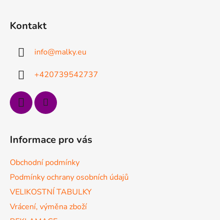
Z
á
Kontakt
p
a
info
@
malky.eu
t
í
+420739542737
Informace pro vás
Obchodní podmínky
Podmínky ochrany osobních údajů
VELIKOSTNÍ TABULKY
Vrácení, výměna zboží