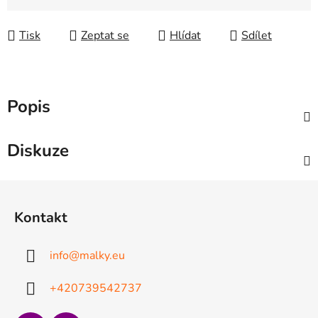
Měrná cena:
Tisk
Zeptat se
Hlídat
Sdílet
Popis
Diskuze
Z
á
Kontakt
p
a
info
@
malky.eu
t
í
+420739542737