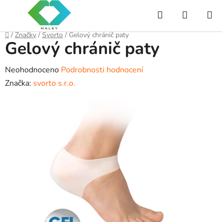
Přejít
Hledat
NÁKUP
na
obsah
KOŠÍK
Domů
/
Značky
/
Svorto
/
Gelový chránič paty
Gelový chránič paty
Průměrné
Neohodnoceno
Podrobnosti hodnocení
hodnocení
Značka:
svorto s.r.o.
produktu
je
0,0
z
5
hvězdiček.