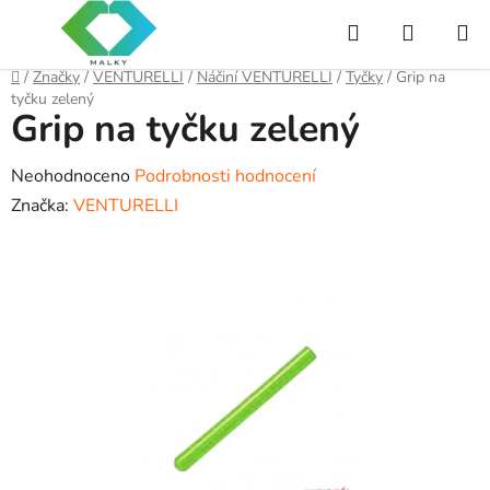
Přejít
Hledat
NÁKUP
na
obsah
KOŠÍK
Domů
/
Značky
/
VENTURELLI
/
Náčiní VENTURELLI
/
Tyčky
/
Grip na
tyčku zelený
Grip na tyčku zelený
Průměrné
Neohodnoceno
Podrobnosti hodnocení
hodnocení
Značka:
VENTURELLI
produktu
je
0,0
z
5
hvězdiček.