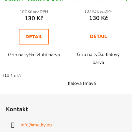
107 Kč bez DPH
107 Kč bez DPH
130 Kč
130 Kč
DETAIL
DETAIL
Grip na tyčku fialový
Grip na tyčku žlutá barva
barva
04 žlutá
fialová tmavá
Z
á
Kontakt
p
a
info
@
malky.eu
t