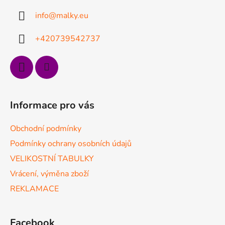
a
info
@
malky.eu
t
í
+420739542737
Informace pro vás
Obchodní podmínky
Podmínky ochrany osobních údajů
VELIKOSTNÍ TABULKY
Vrácení, výměna zboží
REKLAMACE
Facebook