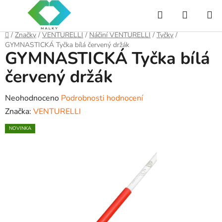
Přejít
Hledat
NÁKUP
na
obsah
KOŠÍK
Domů
/
Značky
/
VENTURELLI
/
Náčiní VENTURELLI
/
Tyčky
/
GYMNASTICKÁ Tyčka bílá červený držák
GYMNASTICKÁ Tyčka bílá
červený držák
Průměrné
Neohodnoceno
Podrobnosti hodnocení
hodnocení
Značka:
VENTURELLI
produktu
NOVINKA
je
0,0
z
5
hvězdiček.