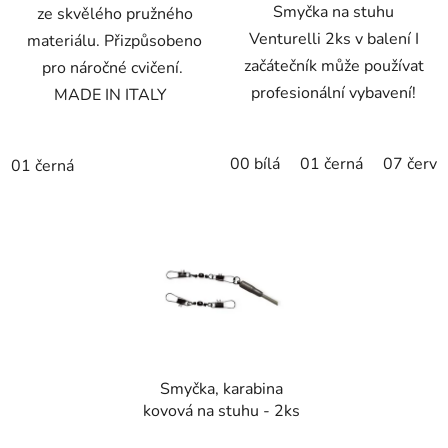
Smyčka na stuhu
ze skvělého pružného
Venturelli 2ks v balení I
materiálu. Přizpůsobeno
začátečník může používat
pro náročné cvičení.
profesionální vybavení!
MADE IN ITALY
00 bílá
01 černá
07 červe
01 černá
Smyčka, karabina
kovová na stuhu - 2ks