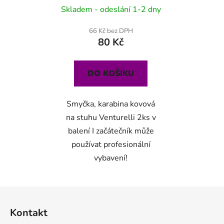
Skladem - odeslání 1-2 dny
66 Kč bez DPH
80 Kč
DO KOŠÍKU
Smyčka, karabina kovová
na stuhu Venturelli 2ks v
balení I začátečník může
používat profesionální
vybavení!
Z
á
Kontakt
p