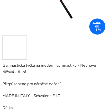
1 190
KČ
–8 %
Gymnastická tyčka na moderní gymnastiku - Neonově
růžová - žlutá
Přizpůsobeno pro náročné cvičení.
MADE IN ITALY - Schváleno F.I.G
Délka