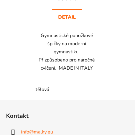
DETAIL
Gymnastické ponožkové
špičky na moderní
gymnastiku.
Přizpůsobeno pro náročné
cvičení. MADE IN ITALY
tělová
Z
á
Kontakt
p
a
info
@
malky.eu