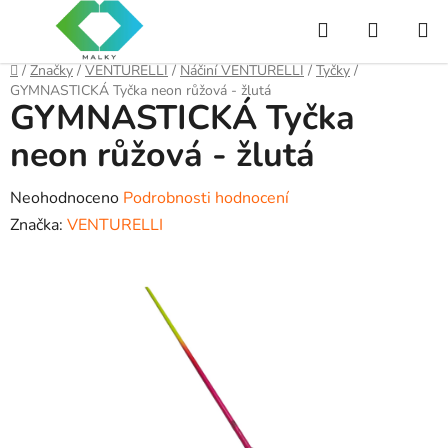
Přejít
Hledat
NÁKUP
na
obsah
KOŠÍK
Domů
/
Značky
/
VENTURELLI
/
Náčiní VENTURELLI
/
Tyčky
/
GYMNASTICKÁ Tyčka neon růžová - žlutá
GYMNASTICKÁ Tyčka
neon růžová - žlutá
Průměrné
Neohodnoceno
Podrobnosti hodnocení
hodnocení
Značka:
VENTURELLI
produktu
je
0,0
z
5
hvězdiček.