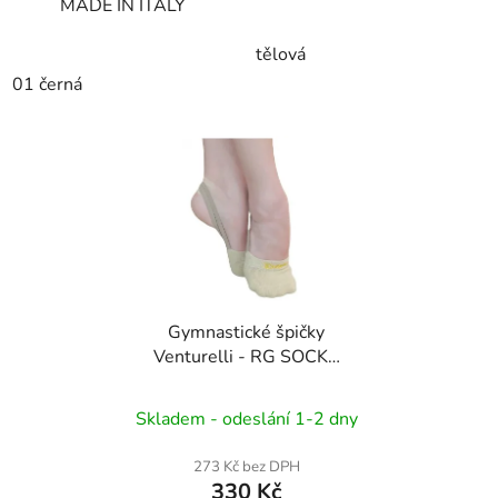
MADE IN ITALY
tělová
01 černá
Gymnastické špičky
Venturelli - RG SOCKS
- MY18 (ponožkové)
Skladem - odeslání 1-2 dny
273 Kč bez DPH
330 Kč