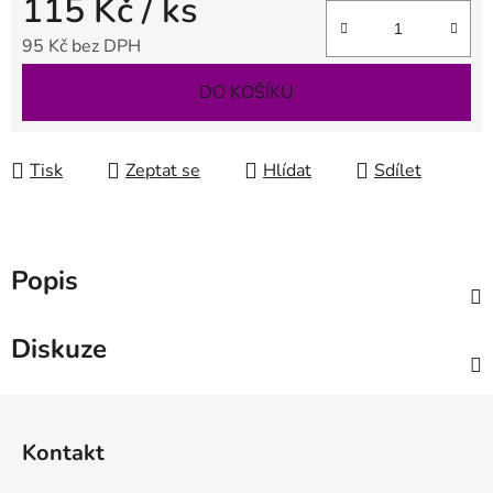
115 Kč
/ ks
95 Kč bez DPH
Měrná cena:
DO KOŠÍKU
Tisk
Zeptat se
Hlídat
Sdílet
Popis
Diskuze
Z
á
Kontakt
p