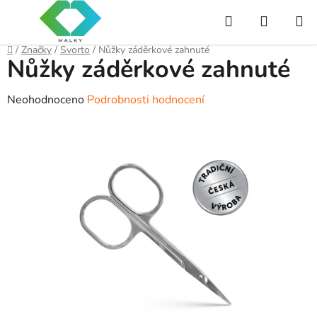
Přejít
Hledat
NÁKUP
na
obsah
KOŠÍK
Domů
/
Značky
/
Svorto
/
Nůžky záděrkové zahnuté
Nůžky záděrkové zahnuté
Průměrné
Neohodnoceno
Podrobnosti hodnocení
hodnocení
produktu
je
0,0
z
5
hvězdiček.