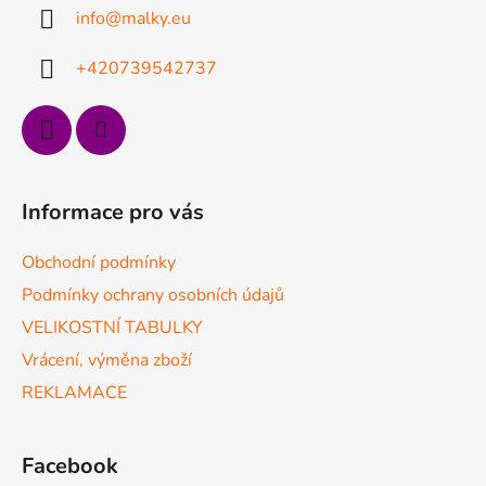
a
info
@
malky.eu
t
í
+420739542737
Informace pro vás
Obchodní podmínky
Podmínky ochrany osobních údajů
VELIKOSTNÍ TABULKY
Vrácení, výměna zboží
REKLAMACE
Facebook