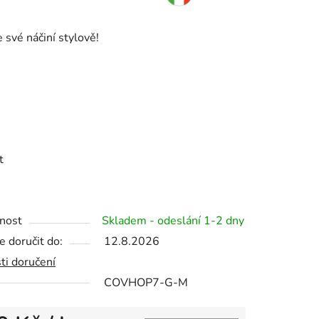
 své náčiní stylově!
ek.
t
nost
Skladem - odeslání 1-2 dny
 doručit do:
12.8.2026
ti doručení
COVHOP7-G-M