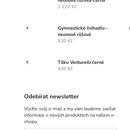
neonová růžová-černá
1 220 Kč
Gymnastické švihadlo -
neonově růžové
530 Kč
Tílko Venturelli černé
430 Kč
Odebírat newsletter
Vložte svůj e-mail a my vám budeme zasílat
informace o nových produktech na našem e-
shopu.