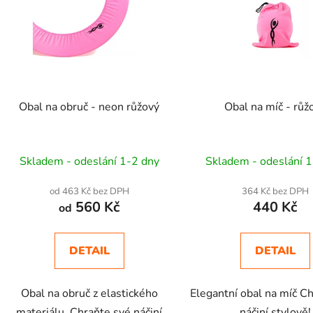
Obal na obruč - neon růžový
Obal na míč - růž
Skladem - odeslání 1-2 dny
Skladem - odeslání 1
od 463 Kč bez DPH
364 Kč bez DPH
560 Kč
440 Kč
od
DETAIL
DETAIL
Obal na obruč z elastického
Elegantní obal na míč C
materiálu. Chraňte své náčiní
náčiní stylově!