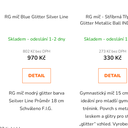
RG míč Blue Glitter Silver Line
RG míč - Stříbrná Tř
Glitter Metallic Ball 
cm 300g
Skladem - odeslání 1-2 dny
Skladem - odeslání 1
802 Kč bez DPH
273 Kč bez DPH
970 Kč
330 Kč
DETAIL
DETAIL
RG míč modrý glitter barva
Gymnastický míč 15 cm 
Seilver Line Průměr 18 cm
ideální pro mladší gym
Schváleno F.I.G.
trénink. Povrch s met
leskem a glitry pro s
„glitter“ vzhled. Vyrob