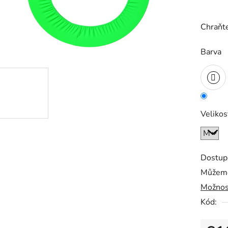
0,0
z
Chraňte
5
hvězdič
Barva
Velikos
Dostup
Můžeme
Možnos
Kód: