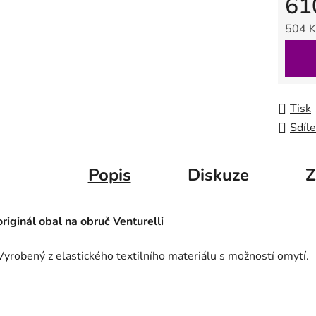
61
504 K
Měrná
Tisk
Sdíle
Popis
Diskuze
Z
originál obal na obruč Venturelli
Vyrobený z elastického textilního materiálu s možností omytí.