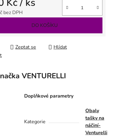
0 Kč
/ ks
č bez DPH
 cena:
DO KOŠÍKU
Zeptat se
Hlídat
t
načka
VENTURELLI
Doplňkové parametry
Obaly
tašky na
Kategorie
náčiní-
Venturelli