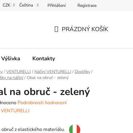
CZK
Čeština
Přihlášení
Registrace
REKLAMACE
PRÁZDNÝ KOŠÍK
NÁKUPNÍ
KOŠÍK
, Výšivka
Kontakty
ky
/
VENTURELLI
/
Náčiní VENTURELLI
/
Doplňky
/
šky na náčiní
/
Obal na obruč - zelený
l na obruč - zelený
né
dnoceno
Podrobnosti hodnocení
ení
:
VENTURELLI
tu
 obruč z elastického materiálu.