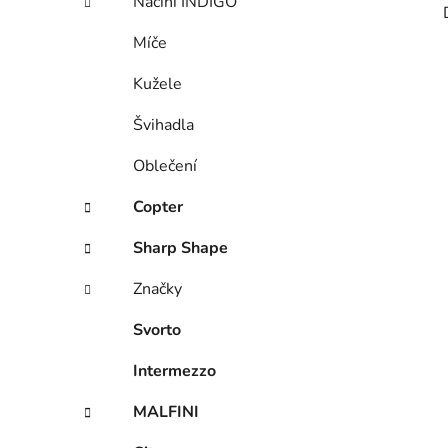
Náčiní INDIGO
Míče
Kužele
Švihadla
Oblečení
Copter
Sharp Shape
Značky
Svorto
Intermezzo
MALFINI