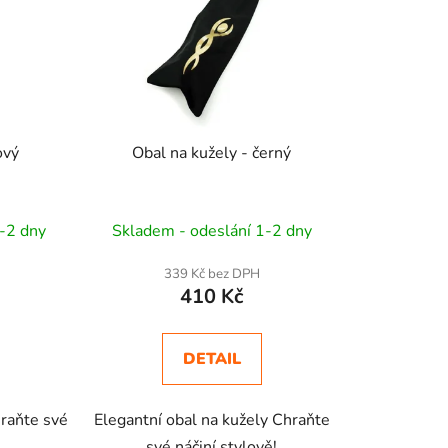
ový
Obal na kužely - černý
-2 dny
Skladem - odeslání 1-2 dny
339 Kč bez DPH
410 Kč
DETAIL
hraňte své
Elegantní obal na kužely Chraňte
své náčiní stylově!