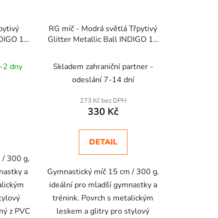
pytivý
RG míč - Modrá světlá Třpytivý
INDIGO 15
Glitter Metallic Ball INDIGO 15
cm 300g
-2 dny
Skladem zahraniční partner -
odeslání 7-14 dní
273 Kč bez DPH
330 Kč
DETAIL
/ 300 g,
nastky a
Gymnastický míč 15 cm / 300 g,
alickým
ideální pro mladší gymnastky a
tylový
trénink. Povrch s metalickým
ený z PVC
leskem a glitry pro stylový