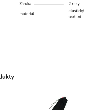
Záruka
2 roky
elastický
materiál
textilní
odukty