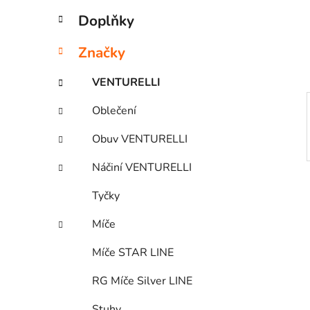
e
n
Doplňky
í
p
Značky
a
n
VENTURELLI
e
Oblečení
l
Obuv VENTURELLI
Náčiní VENTURELLI
Tyčky
Míče
Míče STAR LINE
RG Míče Silver LINE
Stuhy