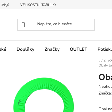
 údajů
VELIKOSTNÍ TABULKY
Vrácení, výměna zboží
ské
Doplňky
Značky
OUTLET
Potisk
Domů
/
Znač
Obaly ta
Oba
Průměr
Neoho
hodnoc
Značka
produk
je
Obal na