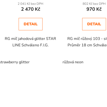
2 041 Kč bez DPH
802 Kč bez DPH
2 470 Kč
970 Kč
DETAIL
DETAIL
RG míč jahodová glitter STAR
RG míč růžový 103 - sil
LINE Schváleno F.I.G.
Průměr 18 cm Schválen
strawberry glitter
růžová neon