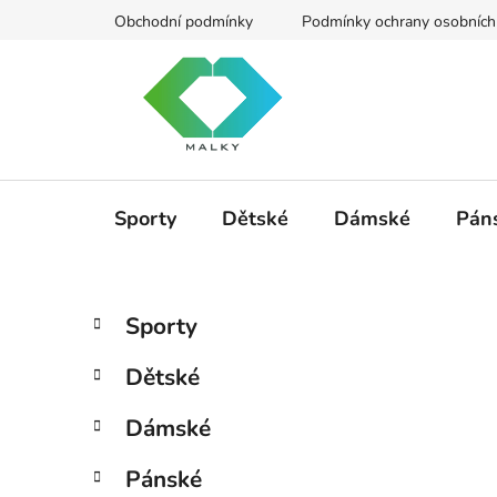
Přejít
Obchodní podmínky
Podmínky ochrany osobních
na
obsah
Sporty
Dětské
Dámské
Pán
P
K
Přeskočit
Sporty
a
kategorie
o
t
s
Dětské
e
t
g
r
Dámské
o
a
r
Pánské
i
n