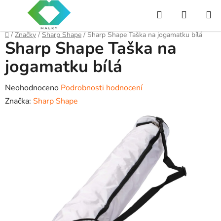
Přejít
Hledat
NÁKUP
na
obsah
KOŠÍK
Domů
/
Značky
/
Sharp Shape
/
Sharp Shape Taška na jogamatku bílá
Sharp Shape Taška na
jogamatku bílá
Průměrné
Neohodnoceno
Podrobnosti hodnocení
hodnocení
Značka:
Sharp Shape
produktu
je
0,0
z
5
hvězdiček.