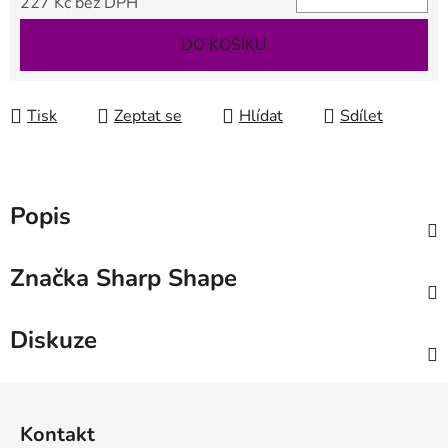
227 Kč bez DPH
Měrná cena:
DO KOŠÍKU
Tisk
Zeptat se
Hlídat
Sdílet
Popis
Značka
Sharp Shape
Diskuze
Z
á
Kontakt
p