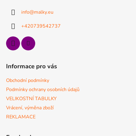
a
info
@
malky.eu
t
í
+420739542737
Informace pro vás
Obchodní podmínky
Podmínky ochrany osobních údajů
VELIKOSTNÍ TABULKY
Vrácení, výměna zboží
REKLAMACE