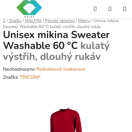
Přejít
Hledat
NÁKUP
na
obsah
KOŠÍK
Domů
/
Značky
/
MALFINI
/
Pánské oblečení
/
Mikiny
/
Unisex mikina
Sweater Washable 60 °C
kulatý výstřih, dlouhý rukáv
Unisex mikina Sweater
Washable 60 °C
kulatý
výstřih, dlouhý rukáv
Průměrné
Neohodnoceno
Podrobnosti hodnocení
hodnocení
Značka:
TRICORP
produktu
je
0,0
z
5
hvězdiček.